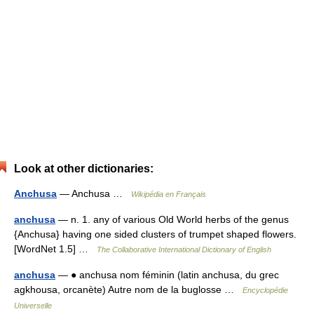
Look at other dictionaries:
Anchusa
— Anchusa …
Wikipédia en Français
anchusa
— n. 1. any of various Old World herbs of the genus
{Anchusa} having one sided clusters of trumpet shaped flowers.
[WordNet 1.5] …
The Collaborative International Dictionary of English
anchusa
— ● anchusa nom féminin (latin anchusa, du grec
agkhousa, orcanète) Autre nom de la buglosse …
Encyclopédie
Universelle