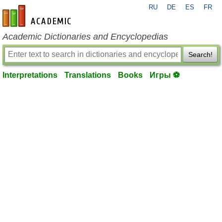
RU
DE
ES
FR
en-academic.com
Academic Dictionaries and Encyclopedias
Search!
Interpretations
Translations
Books
Игры ⚽