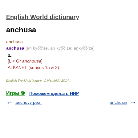
English World dictionary
anchusa
anchusa
anchusa
[an kyo͞o′sə, an kyo͞o′zə; aŋkyo͞o′zə]
n.
[
L < Gr
anchousa
]
ALKANET
(senses 1a & 2)
English World dictionary
.
V. Neufeldt
.
2014
.
Игры ⚽
Поможем сделать НИР
anchovy pear
anchusin