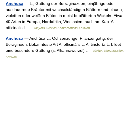
Anchusa
— L., Gattung der Borraginazeen, einjährige oder
ausdauernde Kräuter mit wechselständigen Blättern und blauen,
violetten oder weißen Blüten in meist beblätterten Wickeln. Etwa
40 Arten in Europa, Nordafrika, Westasien, auch am Kap. A.
officinalis L …
Meyers Großes Konversations-Lexikon
Anchusa
— Anchūsa L., Ochsenzunge, Pflanzengattg. der
Boragineen. Bekannteste Art A. officinālis L. A. tinctorĭa L. bildet
eine besondere Gattung (s. Alkannawurzel) …
Kleines Konversations-
Lexikon