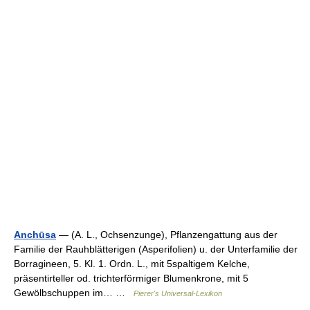
Anchūsa
— (A. L., Ochsenzunge), Pflanzengattung aus der
Familie der Rauhblätterigen (Asperifolien) u. der Unterfamilie der
Borragineen, 5. Kl. 1. Ordn. L., mit 5spaltigem Kelche,
präsentirteller od. trichterförmiger Blumenkrone, mit 5
Gewölbschuppen im… …
Pierer's Universal-Lexikon