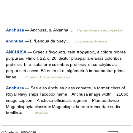
Anchusa
— Anchusa, s. Alkanna …
Herders Conversations-Lexikon
anchusa
— f. *Lengua de buey …
Enciclopedia Universal
ANCHUSA
— Graecis ἄγχουσα, item πορφυρὶς, a colore rubrae
purpurae, Plinio l. 22. c. 20. dicitur praepar arelanas coloribus
pretiosis, h. e. substerni coloribus pretiosis, ut conchyliis ac
purpuris et cocco. Eâ enim ut et algâmarinâ imbuebantur primo
lanae …
Hofmann J. Lexicon universale
Anchusa
— See also Anchusa class corvette, a former class of
Royal Navy ships Taxobox name = Anchusa image width = 210px
image caption = Anchusa officinalis regnum = Plantae divisio =
Magnoliophyta classis = Magnoliopsida ordo = incertae sedis
familia =… …
Wikipedia
© Academic, 2000-2026